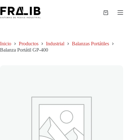
Saltar
al
contenido
Shopping
cart
Inicio
Productos
Industrial
Balanzas Portátiles
Balanza Portátil GP-400