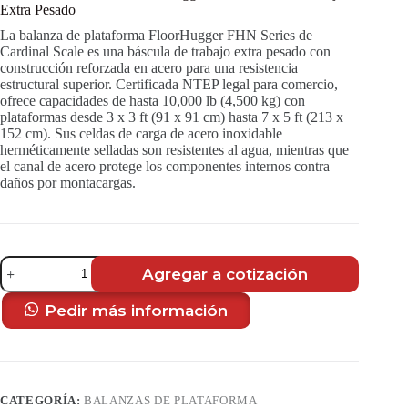
Extra Pesado
La balanza de plataforma FloorHugger FHN Series de
Cardinal Scale es una báscula de trabajo extra pesado con
construcción reforzada en acero para una resistencia
estructural superior. Certificada NTEP legal para comercio,
ofrece capacidades de hasta 10,000 lb (4,500 kg) con
plataformas desde 3 x 3 ft (91 x 91 cm) hasta 7 x 5 ft (213 x
152 cm). Sus celdas de carga de acero inoxidable
herméticamente selladas son resistentes al agua, mientras que
el canal de acero protege los componentes internos contra
daños por montacargas.
Balanza
Agregar a cotización
de
Plataforma
FloorHugger
Pedir más información
FHN
Series
de
Trabajo
Extra
CATEGORÍA:
BALANZAS DE PLATAFORMA
Pesado