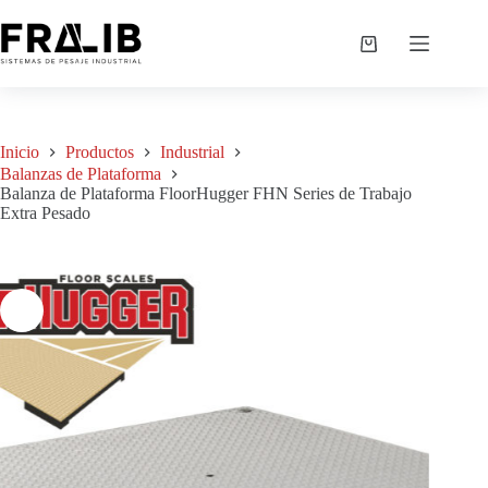
Saltar
al
Balanza de Plataforma FloorHugger FHN Series de Trabajo Extra Pesado
Agregar a cotización
contenido
S/
0.00
Shopping
cart
Inicio
Productos
Industrial
Balanzas de Plataforma
Balanza de Plataforma FloorHugger FHN Series de Trabajo
Extra Pesado