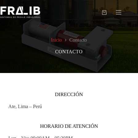
Saltar
al
contenido
Shopping
cart
Inicio
Contacto
CONTACTO
DIRECCIÓN
Ate, Lima – Perú
HORARIO DE ATENCIÓN