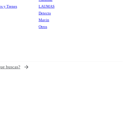
es y Trenes
LAUMAS
Detecto
Mavin
Otros
que buscas?