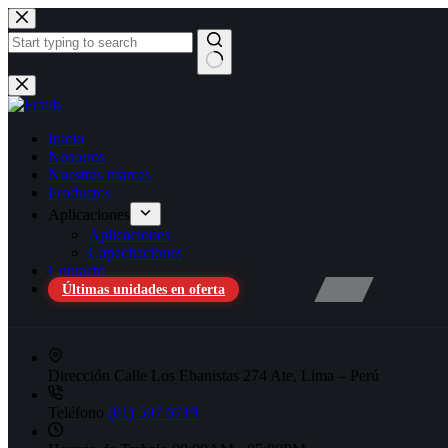
Saltar
Series
cantidad
al
contenido
No
results
Inicio
Nosotros
Nuestras marcas
Productos
Aplicaciones
Aplicaciones
Capacitaciones
Contacto
Últimas unidades en oferta
Dirección
Calle Los Ebanistas 274 Ate, Lima – Perú
Teléfono
(01) 507 6719