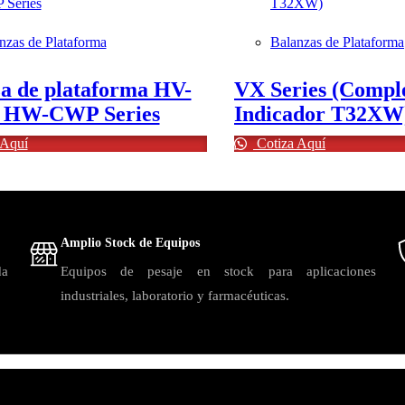
Quick view
Qu
nzas de Plataforma
Balanzas de Plataforma
a de plataforma HV-
VX Series (Compl
 HW-CWP Series
Indicador T32XW
 Aquí
Cotiza Aquí
Amplio Stock de Equipos
da
Equipos de pesaje en stock para aplicaciones
industriales, laboratorio y farmacéuticas.