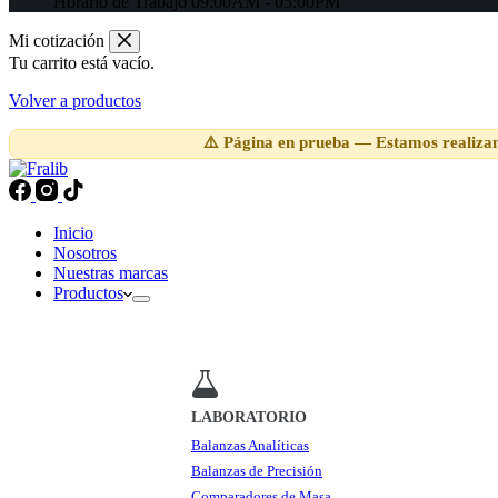
Horario de Trabajo
09:00AM - 05:00PM
Mi cotización
Tu carrito está vacío.
Volver a productos
⚠️ Página en prueba — Estamos realizan
Inicio
Nosotros
Nuestras marcas
Productos
LABORATORIO
Balanzas Analíticas
Balanzas de Precisión
Comparadores de Masa