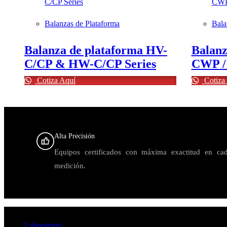
Quick view
Balanzas de Plataforma
Bala
Balanza de plataforma HV-
Balanz
C/CP & HW-C/CP Series
CWP /
Cotiza Aquí
Cotiza
Alta Precisión
Equipos certificados con máxima exactitud en ca
medición.
Productos / Categorías rápidas
Laboratorio