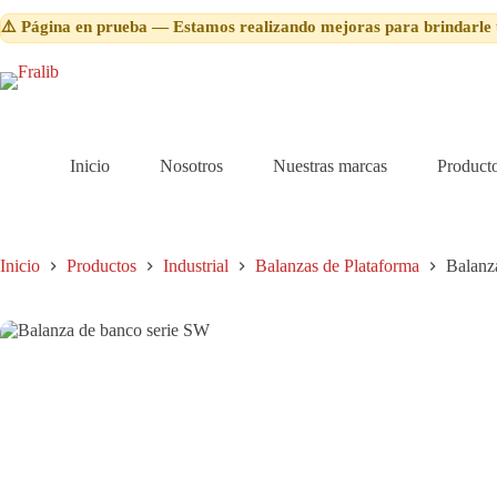
serie
Saltar
SW
⚠️ Página en prueba — Estamos realizando mejoras para brindarle 
al
cantidad
contenido
Inicio
Nosotros
Nuestras marcas
Product
Inicio
Productos
Industrial
Balanzas de Plataforma
Balanz