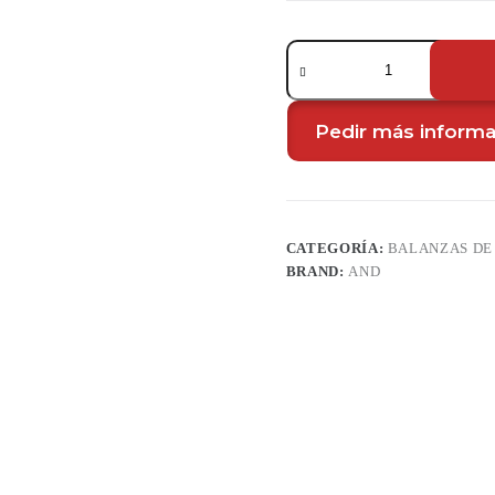
Balanza
de
banco
serie
SW
Pedir más inform
cantidad
CATEGORÍA:
BALANZAS DE
BRAND:
AND