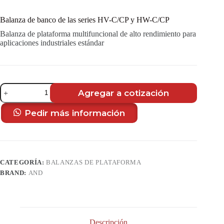
Balanza de banco de las series HV-C/CP y HW-C/CP
Balanza de plataforma multifuncional de alto rendimiento para
aplicaciones industriales estándar
Balanza
Agregar a cotización
de
banco
de
Pedir más información
las
series
HV-
C/CP
y
CATEGORÍA:
BALANZAS DE PLATAFORMA
HW-
C/CP
BRAND:
AND
cantidad
Descripción