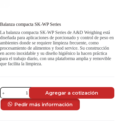
Balanza compacta SK-WP Series
La balanza compacta SK-WP Series de A&D Weighing está
diseñada para aplicaciones de porcionado y control de peso en
ambientes donde se requiere limpieza frecuente, como
procesamiento de alimentos y food service. Su construcción
en acero inoxidable y su diseño higiénico la hacen práctica
para el trabajo diario, con una plataforma amplia y removible
que facilita la limpieza.
Balanza
Agregar a cotización
compacta
SK-
WP
Pedir más información
Series
cantidad