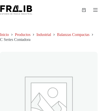
Saltar
al
contenido
Shopping
cart
Inicio
Productos
Industrial
Balanzas Compactas
C Series Contadora