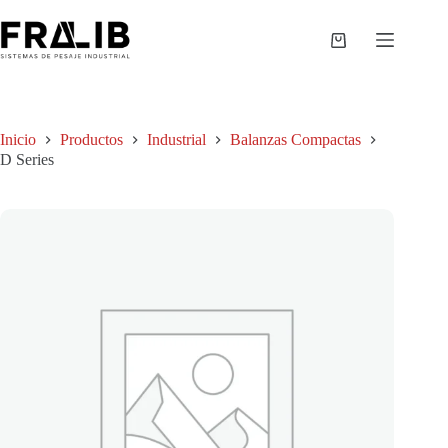
Saltar
al
contenido
Shopping
cart
Inicio
Productos
Industrial
Balanzas Compactas
D Series