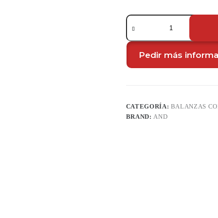
Balanza
compacta
SK-
Z
Series
Pedir más inform
cantidad
CATEGORÍA:
BALANZAS C
BRAND:
AND