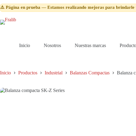
Z
Saltar
Series
⚠️ Página en prueba — Estamos realizando mejoras para brindarle 
al
cantidad
contenido
Inicio
Nosotros
Nuestras marcas
Product
Inicio
Productos
Industrial
Balanzas Compactas
Balanza 