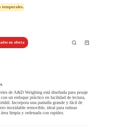
s temporales.
ades en oferta
Shopping
cart
es
ries de A&D Weighing está diseñada para pesaje
 con un enfoque práctico en facilidad de lectura,
rtátil. Incorpora una pantalla grande y fácil de
cero inoxidable removible, ideal para rutinas
 área limpia y ordenada con rapidez.