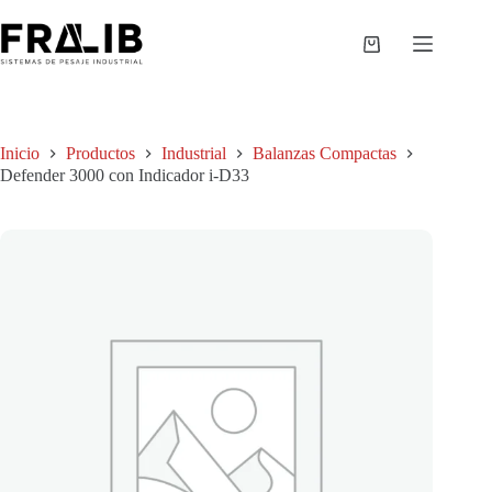
Saltar
al
contenido
Shopping
cart
Inicio
Productos
Industrial
Balanzas Compactas
Defender 3000 con Indicador i-D33