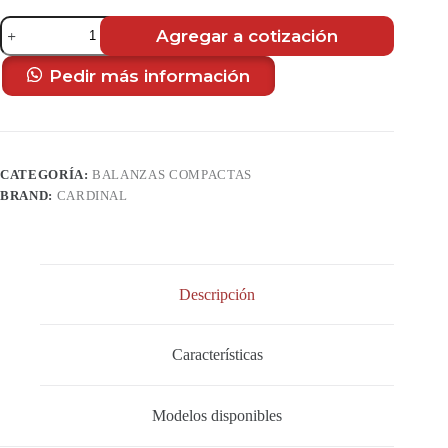
EB-
Agregar a cotización
210
Series
con
Pedir más información
Indicador
210
cantidad
CATEGORÍA:
BALANZAS COMPACTAS
BRAND:
CARDINAL
Descripción
Características
Modelos disponibles