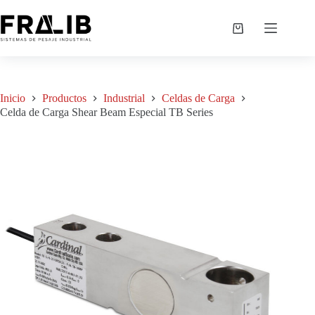
Saltar
al
Celda de Carga Shear Beam Especial TB Series
Agregar a cotización
contenido
S/
0.00
Shopping
cart
Inicio
Productos
Industrial
Celdas de Carga
Celda de Carga Shear Beam Especial TB Series