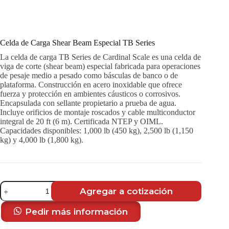
Celda de Carga Shear Beam Especial TB Series
La celda de carga TB Series de Cardinal Scale es una celda de
viga de corte (shear beam) especial fabricada para operaciones
de pesaje medio a pesado como básculas de banco o de
plataforma. Construcción en acero inoxidable que ofrece
fuerza y protección en ambientes cáusticos o corrosivos.
Encapsulada con sellante propietario a prueba de agua.
Incluye orificios de montaje roscados y cable multiconductor
integral de 20 ft (6 m). Certificada NTEP y OIML.
Capacidades disponibles: 1,000 lb (450 kg), 2,500 lb (1,150
kg) y 4,000 lb (1,800 kg).
Celda
Agregar a cotización
de
Carga
Shear
Pedir más información
Beam
Especial