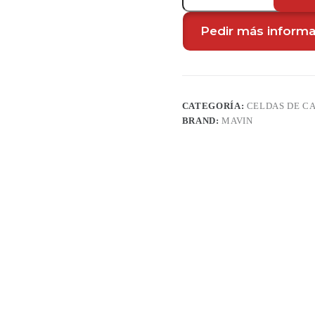
carga
de
bajo
Pedir más inform
costo
con
alta
precisión
NA128
cantidad
CATEGORÍA:
CELDAS DE C
BRAND:
MAVIN