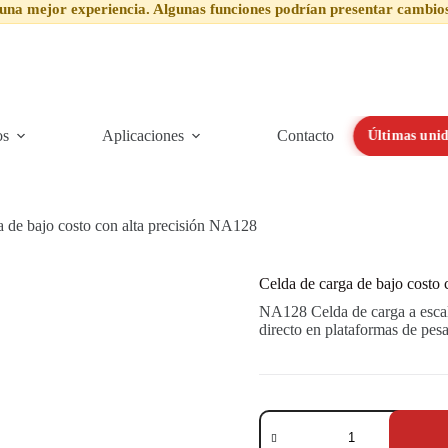
una mejor experiencia. Algunas funciones podrían presentar cambio
os
Aplicaciones
Contacto
Últimas unid
a de bajo costo con alta precisión NA128
Celda de carga de bajo costo
NA128 Celda de carga a escal
directo en plataformas de pesa
Celda
de