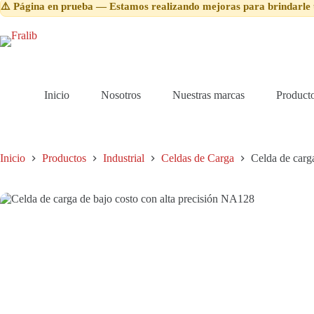
bajo
⚠️ Página en prueba — Estamos realizando mejoras para brindarle 
costo
con
alta
precisión
NA128
cantidad
Inicio
Nosotros
Nuestras marcas
Product
Inicio
Productos
Industrial
Celdas de Carga
Celda de carg