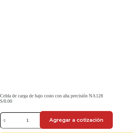
Celda de carga de bajo costo con alta precisión NA128
S/
0.00
Celda
de
Agregar a cotización
carga
de