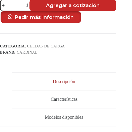
Celda
Agregar a cotización
de
Carga
de
Pedir más información
Punto
Único
SP
Series
cantidad
CATEGORÍA:
CELDAS DE CARGA
BRAND:
CARDINAL
Descripción
Características
Modelos disponibles