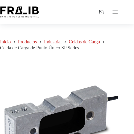
Saltar
al
Celda de Carga de Punto Único SP Series
Agregar a cotización
contenido
S/
0.00
Shopping
cart
Inicio
Productos
Industrial
Celdas de Carga
Celda de Carga de Punto Único SP Series