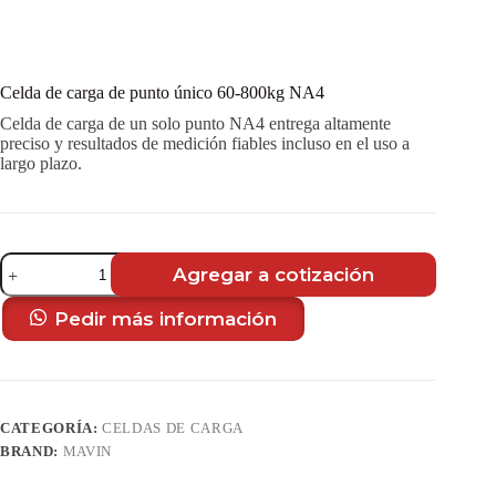
Celda de carga de punto único 60-800kg NA4
Celda de carga de un solo punto NA4 entrega altamente
preciso y resultados de medición fiables incluso en el uso a
largo plazo.
Celda
Agregar a cotización
de
carga
de
Pedir más información
punto
único
60-
800kg
NA4
CATEGORÍA:
CELDAS DE CARGA
cantidad
BRAND:
MAVIN