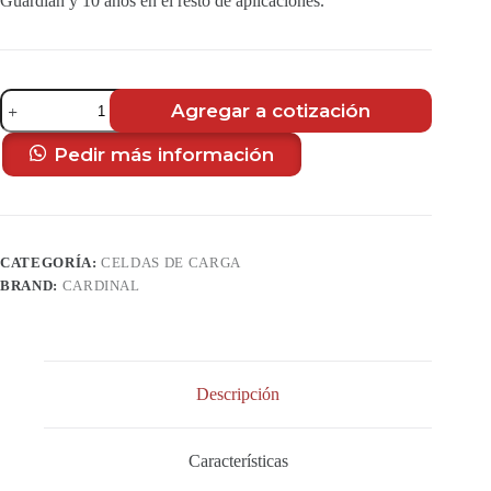
Guardian y 10 años en el resto de aplicaciones.
Celda
Agregar a cotización
de
Carga
Hidráulica
Pedir más información
Guardian
cantidad
CATEGORÍA:
CELDAS DE CARGA
BRAND:
CARDINAL
Descripción
Características