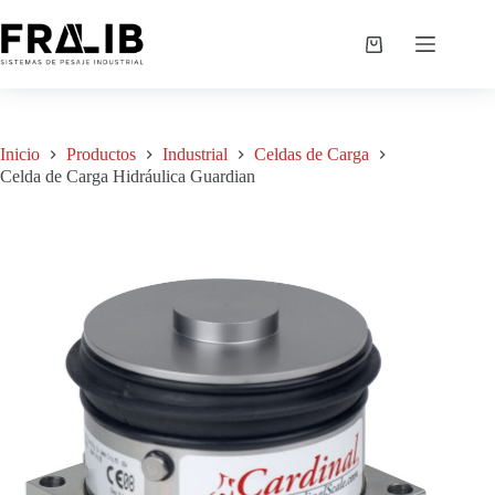
Saltar
al
Celda de Carga Hidráulica Guardian
Agregar a cotización
contenido
S/
0.00
Shopping
cart
Inicio
Productos
Industrial
Celdas de Carga
Celda de Carga Hidráulica Guardian