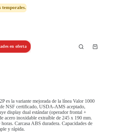
s temporales.
ades en oferta
Shopping
cart
s la variante mejorada de la línea Valor 1000
-safe NSF certificado, USDA-AMS aceptado,
e display dual estándar (operador frontal +
 de acero inoxidable extraíble de 245 x 190 mm.
00 horas. Carcasa ABS duradera. Capacidades de
ple y rápida.