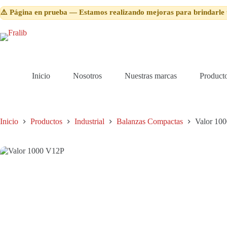
Saltar
⚠️ Página en prueba — Estamos realizando mejoras para brindarle 
al
contenido
Inicio
Nosotros
Nuestras marcas
Product
Inicio
Productos
Industrial
Balanzas Compactas
Valor 10