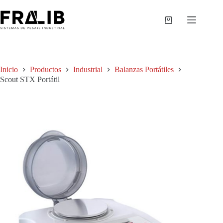
Saltar
al
contenido
Shopping
cart
Inicio
Productos
Industrial
Balanzas Portátiles
Scout STX Portátil