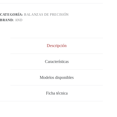
AWP
/
GF-
CATEGORÍA:
BALANZAS DE PRECISIÓN
AWP
/
BRAND:
AND
AWP
Series
cantidad
Descripción
Características
Modelos disponibles
Ficha técnica