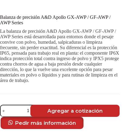
Balanza de precisión A&D Apollo GX-AWP / GF-AWP /
AWP Series
La balanza de precisión A&D Apollo GX-AWP / GF-AWP /
AWP Series está desarrollada para entornos donde el pesaje
convive con polvo, humedad, salpicaduras o limpieza
frecuente, sin perder exactitud. Su diferencial es la protección
IP65, pensada para trabajo real en planta: el componente IP6X
indica protección total contra ingreso de polvo y IPX5 protege
contra chorros de agua a baja presión desde cualquier
dirección, lo que la vuelve una excelente opción para pesar
materiales en polvo o líquidos y para rutinas de limpieza en el
área de trabajo.
Balanza
Agregar a cotización
de
precisión
A&D
Pedir más información
Apollo
GX-