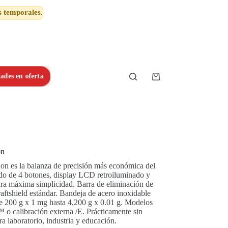
s temporales.
ades en oferta
Shopping
cart
ón
n es la balanza de precisión más económica del
o de 4 botones, display LCD retroiluminado y
ara máxima simplicidad. Barra de eliminación de
raftshield estándar. Bandeja de acero inoxidable
 200 g x 1 mg hasta 4,200 g x 0.01 g. Modelos
™ o calibración externa /E. Prácticamente sin
ra laboratorio, industria y educación.