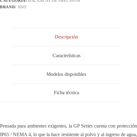
CATEGORÍA:
BALANZAS DE PRECISIÓN
Clase
II
BRAND:
AND
cantidad
Descripción
Características
Modelos disponibles
Ficha técnica
Pensada para ambientes exigentes, la GP Series cuenta con protección
IP65 / NEMA 4, lo que la hace resistente al polvo y al ingreso de agua,