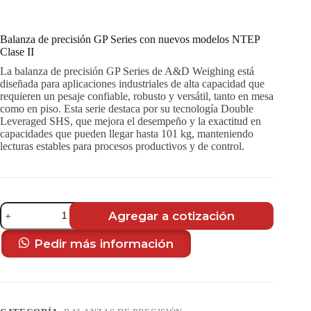
Balanza de precisión GP Series con nuevos modelos NTEP
Clase II
La balanza de precisión GP Series de A&D Weighing está
diseñada para aplicaciones industriales de alta capacidad que
requieren un pesaje confiable, robusto y versátil, tanto en mesa
como en piso. Esta serie destaca por su tecnología Double
Leveraged SHS, que mejora el desempeño y la exactitud en
capacidades que pueden llegar hasta 101 kg, manteniendo
lecturas estables para procesos productivos y de control.
Balanza
Agregar a cotización
de
precisión
GP
Pedir más información
Series
con
nuevos
modelos
NTEP