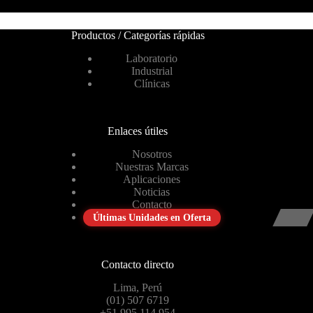
Productos / Categorías rápidas
Laboratorio
Industrial
Clínicas
Enlaces útiles
Nosotros
Nuestras Marcas
Aplicaciones
Noticias
Contacto
Últimas Unidades en Oferta
Contacto directo
Lima, Perú
(01) 507 6719
+51 995 114 954