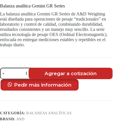
Balanza analítica Gemini GR Series
La balanza analítica Gemini GR Series de A&D Weighing
está diseñada para operaciones de pesaje “tradicionales” en
laboratorio y control de calidad, combinando durabilidad,
resultados consistentes y un manejo muy sencillo. La serie
utiliza tecnología de pesaje OES (Ordinal Electromagnetic),
enfocada en entregar mediciones estables y repetibles en el
trabajo diario.
Balanza
Agregar a cotización
analítica
Gemini
GR
Pedir más información
Series
cantidad
CATEGORÍA:
BALANZAS ANALÍTICAS
BRAND:
AND