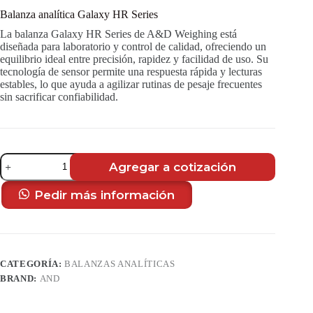
Balanza analítica Galaxy HR Series
La balanza Galaxy HR Series de A&D Weighing está
diseñada para laboratorio y control de calidad, ofreciendo un
equilibrio ideal entre precisión, rapidez y facilidad de uso. Su
tecnología de sensor permite una respuesta rápida y lecturas
estables, lo que ayuda a agilizar rutinas de pesaje frecuentes
sin sacrificar confiabilidad.
Balanza
Agregar a cotización
analítica
Galaxy
HR
Pedir más información
Series
cantidad
CATEGORÍA:
BALANZAS ANALÍTICAS
BRAND:
AND