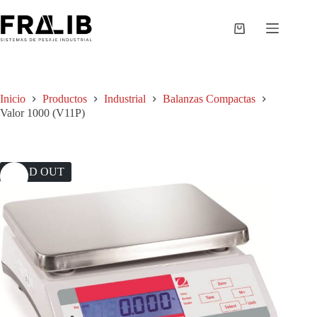
Saltar
al
contenido
Shopping
cart
Inicio
Productos
Industrial
Balanzas Compactas
Valor 1000 (V11P)
SOLD OUT