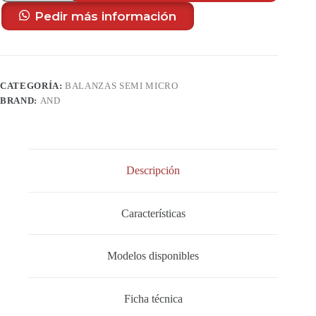
BA
Series
Pedir más información
cantidad
CATEGORÍA:
BALANZAS SEMI MICRO
BRAND:
AND
Descripción
Características
Modelos disponibles
Ficha técnica