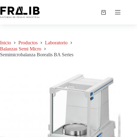
Saltar
al
Semimicrobalanza Borealis BA Series
Agregar a cotización
contenido
S/
0.00
Shopping
cart
Inicio
Productos
Laboratorio
Balanzas Semi Micro
Semimicrobalanza Borealis BA Series