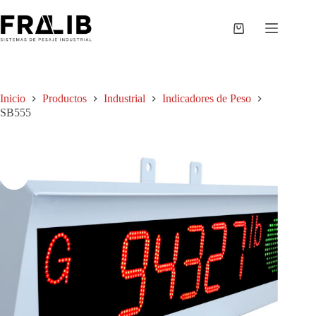
Saltar
al
contenido
Shopping
cart
Inicio
Productos
Industrial
Indicadores de Peso
SB555