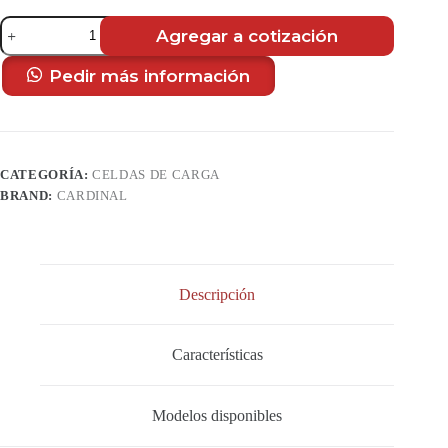
Celda
Agregar a cotización
de
Carga
Shear
Pedir más información
Beam
Ligera
LFB
Series
cantidad
CATEGORÍA:
CELDAS DE CARGA
BRAND:
CARDINAL
Descripción
Características
Modelos disponibles