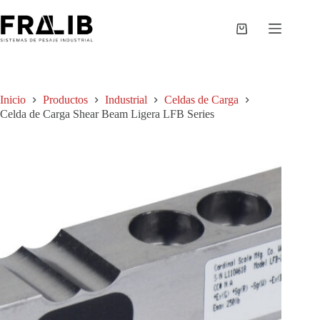
Saltar
al
contenido
Shopping
cart
Inicio
Productos
Industrial
Celdas de Carga
Celda de Carga Shear Beam Ligera LFB Series