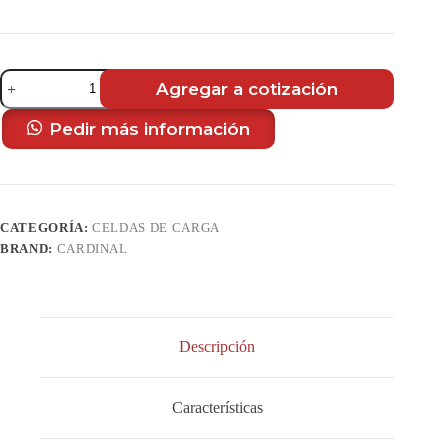
Celda
Agregar a cotización
de
Carga
Digital
Pedir más información
SmartCell
SCBD
Shear
Beam
de
CATEGORÍA:
CELDAS DE CARGA
Doble
Extremo
BRAND:
CARDINAL
cantidad
Descripción
Características