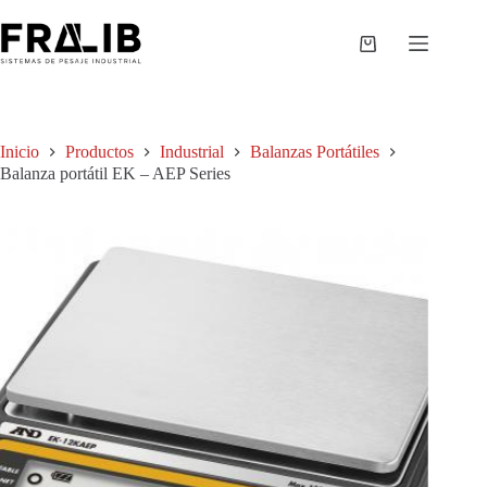
Saltar
al
contenido
Shopping
cart
Inicio
Productos
Industrial
Balanzas Portátiles
Balanza portátil EK – AEP Series