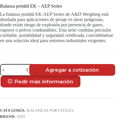
Balanza portátil EK – AEP Series
La balanza portátil EK-AEP Series de A&D Weighing está
diseñada para aplicaciones de pesaje en áreas peligrosas,
donde existe riesgo de explosión por presencia de gases,
vapores o polvos combustibles. Esta serie combina precisión
confiable, portabilidad y seguridad certificada, convirtiéndose
en una solución ideal para entornos industriales exigentes.
Balanza
Agregar a cotización
portátil
EK
-
Pedir más información
AEP
Series
cantidad
CATEGORÍA:
BALANZAS PORTÁTILES
BRAND:
AND