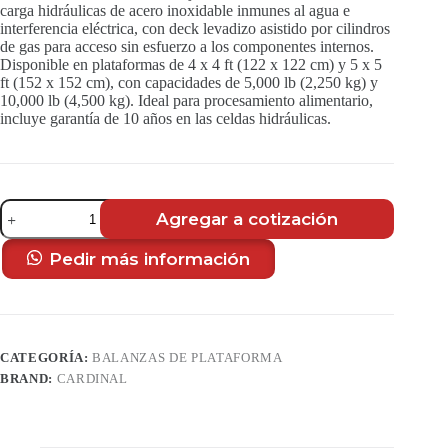
carga hidráulicas de acero inoxidable inmunes al agua e
interferencia eléctrica, con deck levadizo asistido por cilindros
de gas para acceso sin esfuerzo a los componentes internos.
Disponible en plataformas de 4 x 4 ft (122 x 122 cm) y 5 x 5
ft (152 x 152 cm), con capacidades de 5,000 lb (2,250 kg) y
10,000 lb (4,500 kg). Ideal para procesamiento alimentario,
incluye garantía de 10 años en las celdas hidráulicas.
Balanza
Agregar a cotización
de
Plataforma
Hidráulica
Pedir más información
Guardian
HGA
con
Deck
Levadizo
CATEGORÍA:
BALANZAS DE PLATAFORMA
Asistido
por
BRAND:
CARDINAL
Gas
cantidad