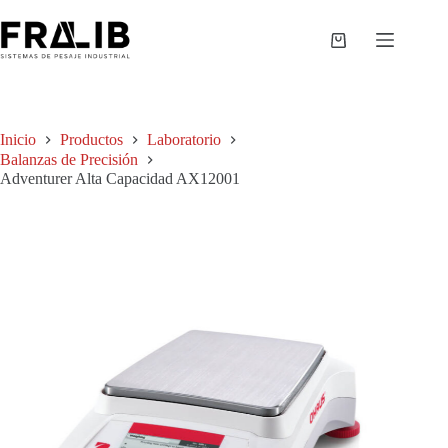
Saltar
al
contenido
Shopping
cart
Inicio
Productos
Laboratorio
Balanzas de Precisión
Adventurer Alta Capacidad AX12001